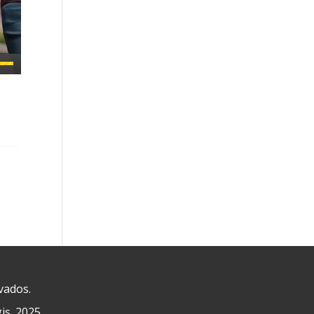
vados.
is. 2025